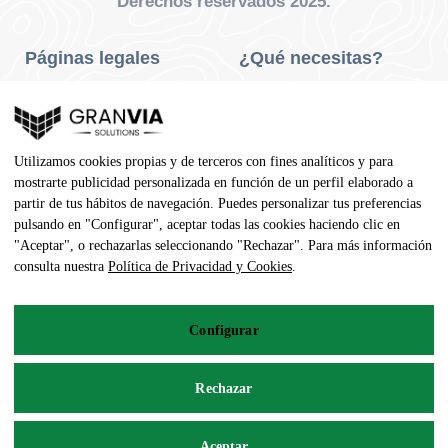
Derechos reservados 2025.
Páginas legales
¿Qué necesitas?
Privacidad Y Cookies
Neumáticos Turismo
Aviso Legal
Neumáticos Camión
Utilizamos cookies propias y de terceros con fines analíticos y para
Condiciones De Compra
Neumáticos Agrícola
mostrarte publicidad personalizada en función de un perfil elaborado a
partir de tus hábitos de navegación. Puedes personalizar tus preferencias
Contacto
pulsando en "Configurar", aceptar todas las cookies haciendo clic en
"Aceptar", o rechazarlas seleccionando "Rechazar". Para más información
Dirección
consulta nuestra
Política de Privacidad y Cookies
.
Av. Pedro Manuel Vila, 7 - 02600
Configurar
967 141 254
pedidos@neumaticoecologico.com
Rechazar
De Lunes a Viernes: 08:30 – 14:00 16:00 – 19:00
Aceptar
Sábados: 09:00 – 13:00