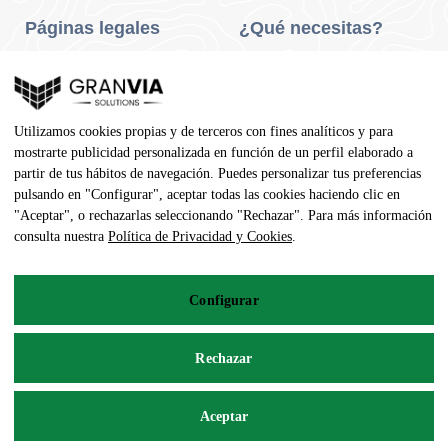
Páginas legales
¿Qué necesitas?
Privacidad Y Cookies
Neumáticos Turismo
Aviso Legal
Neumáticos Camión
Utilizamos cookies propias y de terceros con fines analíticos y para
Condiciones De Compra
Neumáticos Agrícola
mostrarte publicidad personalizada en función de un perfil elaborado a
partir de tus hábitos de navegación. Puedes personalizar tus preferencias
Contacto
pulsando en "Configurar", aceptar todas las cookies haciendo clic en
"Aceptar", o rechazarlas seleccionando "Rechazar". Para más información
Dirección
consulta nuestra
Política de Privacidad y Cookies
.
Av. Pedro Manuel Vila, 7 - 02600
Configurar
967 141 254
pedidos@neumaticoecologico.com
Rechazar
De Lunes a Viernes: 08:30 – 14:00 16:00 – 19:00
Aceptar
Sábados: 09:00 – 13:00