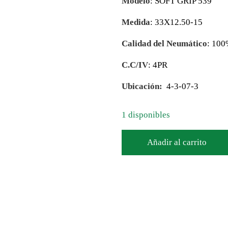
Modelo
: SOFT GRIP 539
Medida
: 33X12.50-15
Calidad del Neumático
: 10
C.C/IV
: 4PR
Ubicación:
4-3-07-3
1 disponibles
Añadir al carrito