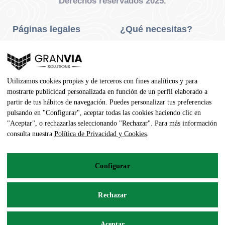
Derechos reservados 2025.
Páginas legales
¿Qué necesitas?
Privacidad Y Cookies
Neumáticos Turismo
Aviso Legal
Neumáticos Camión
Utilizamos cookies propias y de terceros con fines analíticos y para
Condiciones De Compra
Neumáticos Agrícola
mostrarte publicidad personalizada en función de un perfil elaborado a
partir de tus hábitos de navegación. Puedes personalizar tus preferencias
Contacto
pulsando en "Configurar", aceptar todas las cookies haciendo clic en
"Aceptar", o rechazarlas seleccionando "Rechazar". Para más información
Dirección
consulta nuestra
Política de Privacidad y Cookies
.
Av. Pedro Manuel Vila, 7 - 02600
Configurar
967 141 254
pedidos@neumaticoecologico.com
Rechazar
De Lunes a Viernes: 08:30 – 14:00 16:00 – 19:00
Aceptar
Sábados: 09:00 – 13:00