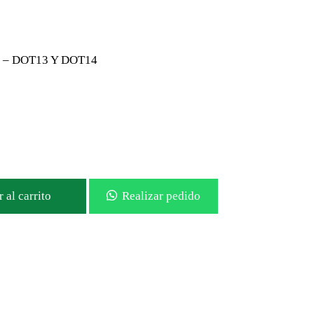
% – DOT13 Y DOT14
 al carrito
Realizar pedido