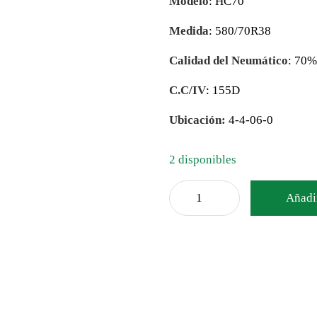
Modelo
: HC70
Medida
: 580/70R38
Calidad del Neumático
: 70
C.C/IV
: 155D
Ubicación:
4-4-06-0
2 disponibles
Añadir