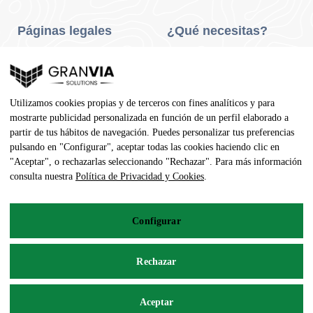
Páginas legales
¿Qué necesitas?
Privacidad Y Cookies
Neumáticos Turismo
Aviso Legal
Neumáticos Camión
Utilizamos cookies propias y de terceros con fines analíticos y para
Condiciones De Compra
Neumáticos Agrícola
mostrarte publicidad personalizada en función de un perfil elaborado a
partir de tus hábitos de navegación. Puedes personalizar tus preferencias
Contacto
pulsando en "Configurar", aceptar todas las cookies haciendo clic en
"Aceptar", o rechazarlas seleccionando "Rechazar". Para más información
Dirección
consulta nuestra
Política de Privacidad y Cookies
.
Av. Pedro Manuel Vila, 7 - 02600
Configurar
967 141 254
pedidos@neumaticoecologico.com
Rechazar
De Lunes a Viernes: 08:30 – 14:00 16:00 – 19:00
Aceptar
Sábados: 09:00 – 13:00