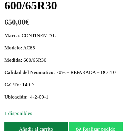
600/65R30
650,00
€
Marca
: CONTINENTAL
Modelo
: AC65
Medida
: 600/65R30
Calidad del Neumático
: 70% – REPARADA – DOT10
C.C/IV
: 149D
Ubicación:
4-2-09-1
1 disponibles
Añadir al carrito
Realizar pedido