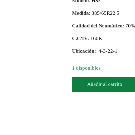
Modelo
: HS3
Medida
: 385/65R22.5
Calidad del Neumático
: 70
C.C/IV
: 160K
Ubicación:
4-3-22-1
1 disponibles
Añadir al carrito