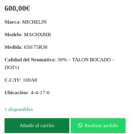
600,00
€
Marca
: MICHELIN
Modelo
: MACHXBIB
Medida
: 650/75R38
Calidad del Neumático
: 30% – TALON BOCADO –
DOT11
C.C/IV
: 169A8
Ubicación:
4-4-17-0
1 disponibles
Añadir al carrito
Realizar pedido