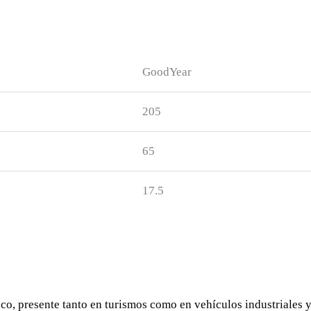
GoodYear
205
65
17.5
o, presente tanto en turismos como en vehículos industriales 