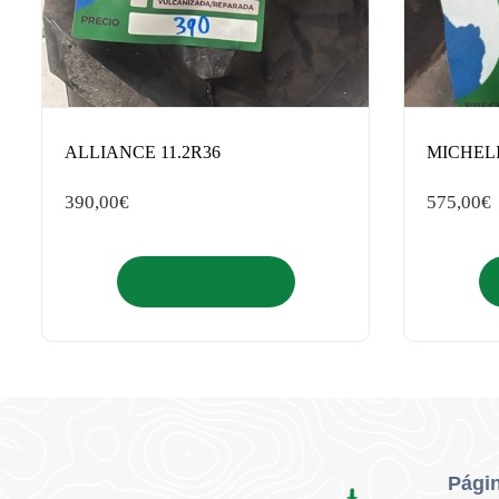
ALLIANCE 11.2R36
MICHELI
390,00
€
575,00
€
Añadir al carrito
Págin