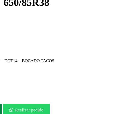
650/85R38
% – DOT14 – BOCADO TACOS
Realizar pedido