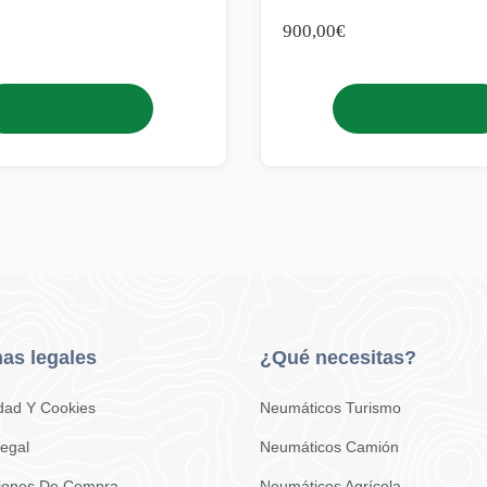
900,00
€
Añadir al carrito
Añadir al carrito
as legales
¿Qué necesitas?
idad Y Cookies
Neumáticos Turismo
Legal
Neumáticos Camión
iones De Compra
Neumáticos Agrícola