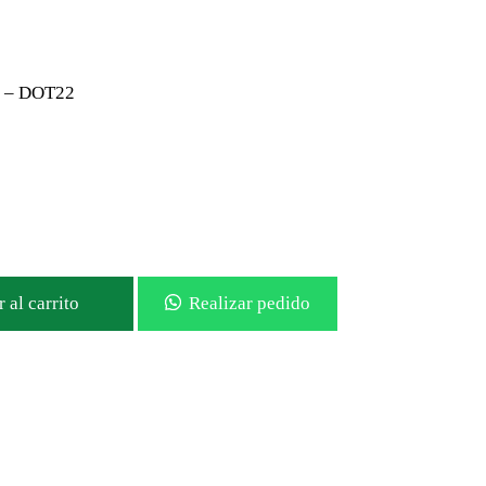
% – DOT22
 al carrito
Realizar pedido