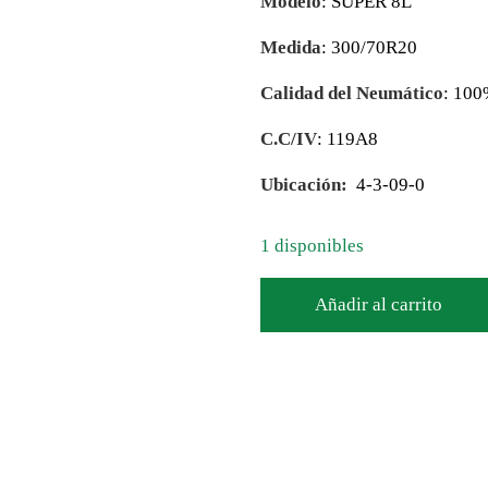
Modelo
: SUPER 8L
Medida
: 300/70R20
Calidad del Neumático
: 10
C.C/IV
: 119A8
Ubicación:
4-3-09-0
1 disponibles
Añadir al carrito