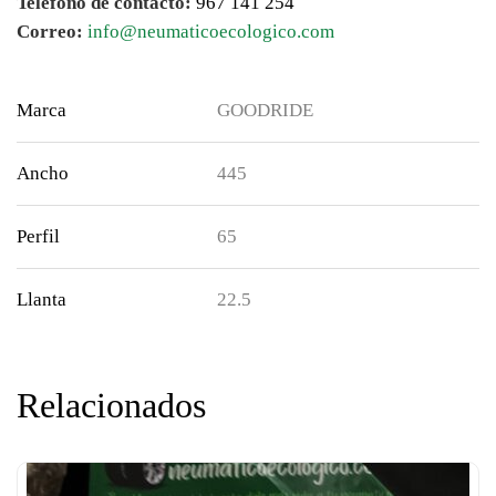
Teléfono de contacto:
967 141 254
Correo:
info@neumaticoecologico.com
Marca
GOODRIDE
Ancho
445
Perfil
65
Llanta
22.5
Relacionados