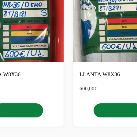
A W8X36
LLANTA W8X36
600,00
€
Añadir al carrito
Añadir al carrito