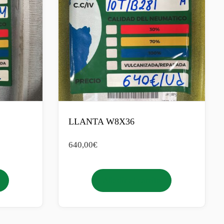
LLANTA W8X36
640,00
€
Añadir al carrito