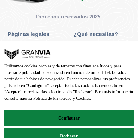
Derechos reservados 2025.
Páginas legales
¿Qué necesitas?
Privacidad Y Cookies
Neumáticos Turismo
Aviso Legal
Neumáticos Camión
Utilizamos cookies propias y de terceros con fines analíticos y para
Condiciones De Compra
Neumáticos Agrícola
mostrarte publicidad personalizada en función de un perfil elaborado a
partir de tus hábitos de navegación. Puedes personalizar tus preferencias
Contacto
pulsando en "Configurar", aceptar todas las cookies haciendo clic en
"Aceptar", o rechazarlas seleccionando "Rechazar". Para más información
Dirección
consulta nuestra
Política de Privacidad y Cookies
.
Av. Pedro Manuel Vila, 7 - 02600
Configurar
967 141 254
pedidos@neumaticoecologico.com
Rechazar