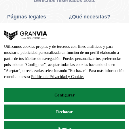
Derechos reservados 2025.
Páginas legales
¿Qué necesitas?
Privacidad Y Cookies
Neumáticos Turismo
Aviso Legal
Neumáticos Camión
Utilizamos cookies propias y de terceros con fines analíticos y para
Condiciones De Compra
Neumáticos Agrícola
mostrarte publicidad personalizada en función de un perfil elaborado a
partir de tus hábitos de navegación. Puedes personalizar tus preferencias
Contacto
pulsando en "Configurar", aceptar todas las cookies haciendo clic en
"Aceptar", o rechazarlas seleccionando "Rechazar". Para más información
Dirección
consulta nuestra
Política de Privacidad y Cookies
.
Av. Pedro Manuel Vila, 7 - 02600
Configurar
967 141 254
pedidos@neumaticoecologico.com
Rechazar
De Lunes a Viernes: 08:30 – 14:00 16:00 – 19:00
Aceptar
Sábados: 09:00 – 13:00