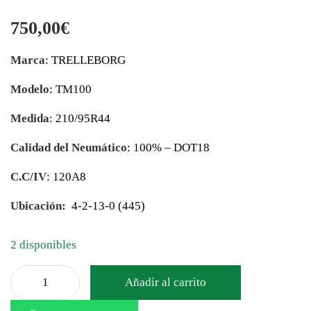
750,00
€
Marca
: TRELLEBORG
Modelo
: TM100
Medida
: 210/95R44
Calidad del Neumático
: 100% – DOT18
C.C/IV
: 120A8
Ubicación:
4-2-13-0 (445)
2 disponibles
Añadir al carrito