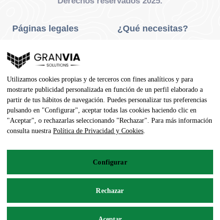
Derechos reservados 2025.
Páginas legales
¿Qué necesitas?
Privacidad Y Cookies
Neumáticos Turismo
Aviso Legal
Neumáticos Camión
Utilizamos cookies propias y de terceros con fines analíticos y para
Condiciones De Compra
Neumáticos Agrícola
mostrarte publicidad personalizada en función de un perfil elaborado a
partir de tus hábitos de navegación. Puedes personalizar tus preferencias
Contacto
pulsando en "Configurar", aceptar todas las cookies haciendo clic en
"Aceptar", o rechazarlas seleccionando "Rechazar". Para más información
Dirección
consulta nuestra
Política de Privacidad y Cookies
.
Av. Pedro Manuel Vila, 7 - 02600
Configurar
967 141 254
pedidos@neumaticoecologico.com
Rechazar
De Lunes a Viernes: 08:30 – 14:00 16:00 – 19:00
Aceptar
Sábados: 09:00 – 13:00