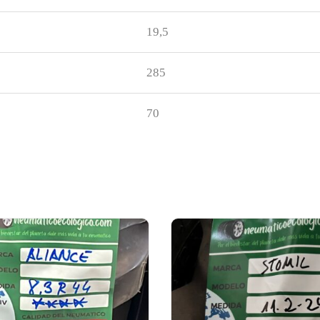
19,5
285
70