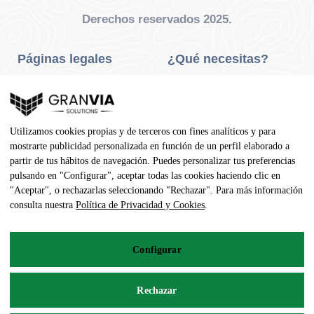
Derechos reservados 2025.
Páginas legales
¿Qué necesitas?
Privacidad Y Cookies
Neumáticos Turismo
Aviso Legal
Neumáticos Camión
Utilizamos cookies propias y de terceros con fines analíticos y para
Condiciones De Compra
Neumáticos Agrícola
mostrarte publicidad personalizada en función de un perfil elaborado a
partir de tus hábitos de navegación. Puedes personalizar tus preferencias
Contacto
pulsando en "Configurar", aceptar todas las cookies haciendo clic en
"Aceptar", o rechazarlas seleccionando "Rechazar". Para más información
Dirección
consulta nuestra
Política de Privacidad y Cookies
.
Av. Pedro Manuel Vila, 7 - 02600
Configurar
967 141 254
pedidos@neumaticoecologico.com
Rechazar
De Lunes a Viernes: 08:30 – 14:00 16:00 – 19:00