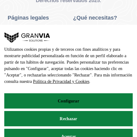
Derechos reservados 2025.
Páginas legales
¿Qué necesitas?
Privacidad Y Cookies
Neumáticos Turismo
Aviso Legal
Neumáticos Camión
Utilizamos cookies propias y de terceros con fines analíticos y para
Condiciones De Compra
Neumáticos Agrícola
mostrarte publicidad personalizada en función de un perfil elaborado a
partir de tus hábitos de navegación. Puedes personalizar tus preferencias
Contacto
pulsando en "Configurar", aceptar todas las cookies haciendo clic en
"Aceptar", o rechazarlas seleccionando "Rechazar". Para más información
Dirección
consulta nuestra
Política de Privacidad y Cookies
.
Av. Pedro Manuel Vila, 7 - 02600
Configurar
967 141 254
pedidos@neumaticoecologico.com
Rechazar
De Lunes a Viernes: 08:30 – 14:00 16:00 – 19:00
Aceptar
Sábados: 09:00 – 13:00