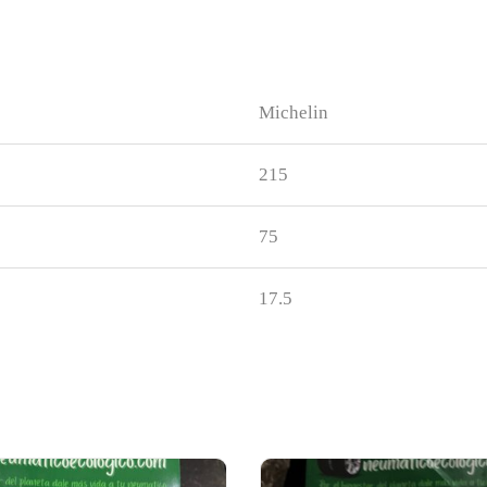
Michelin
215
75
17.5