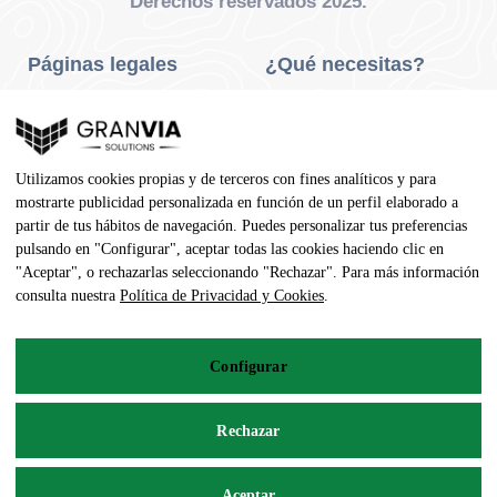
Derechos reservados 2025.
Páginas legales
¿Qué necesitas?
Privacidad Y Cookies
Neumáticos Turismo
Aviso Legal
Neumáticos Camión
Utilizamos cookies propias y de terceros con fines analíticos y para
Condiciones De Compra
Neumáticos Agrícola
mostrarte publicidad personalizada en función de un perfil elaborado a
partir de tus hábitos de navegación. Puedes personalizar tus preferencias
Contacto
pulsando en "Configurar", aceptar todas las cookies haciendo clic en
"Aceptar", o rechazarlas seleccionando "Rechazar". Para más información
Dirección
consulta nuestra
Política de Privacidad y Cookies
.
Av. Pedro Manuel Vila, 7 - 02600
Configurar
967 141 254
pedidos@neumaticoecologico.com
Rechazar
De Lunes a Viernes: 08:30 – 14:00 16:00 – 19:00
Aceptar
Sábados: 09:00 – 13:00