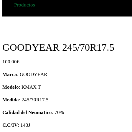
Productos
GOODYEAR 245/70R17.5
GOODYEAR 245/70R17.5
100,00
€
Marca
: GOODYEAR
Modelo
: KMAX T
Medida
: 245/70R17.5
Calidad del Neumático
: 70%
C.C/IV
: 143J