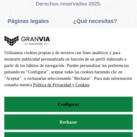
Derechos reservados 2025.
Páginas legales
¿Qué necesitas?
Privacidad Y Cookies
Neumáticos Turismo
Aviso Legal
Neumáticos Camión
Utilizamos cookies propias y de terceros con fines analíticos y para
Condiciones De Compra
Neumáticos Agrícola
mostrarte publicidad personalizada en función de un perfil elaborado a
partir de tus hábitos de navegación. Puedes personalizar tus preferencias
Contacto
pulsando en "Configurar", aceptar todas las cookies haciendo clic en
"Aceptar", o rechazarlas seleccionando "Rechazar". Para más información
Dirección
consulta nuestra
Política de Privacidad y Cookies
.
Av. Pedro Manuel Vila, 7 - 02600
Configurar
967 141 254
pedidos@neumaticoecologico.com
Rechazar
De Lunes a Viernes: 08:30 – 14:00 16:00 – 19:00